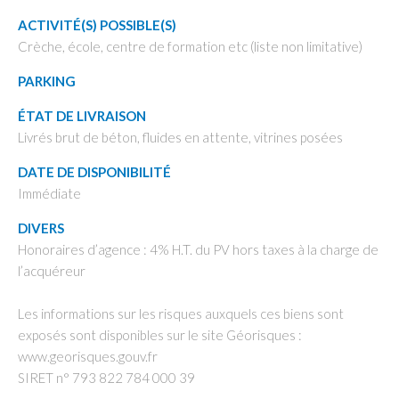
ACTIVITÉ(S) POSSIBLE(S)
Crèche, école, centre de formation etc (liste non limitative)
PARKING
ÉTAT DE LIVRAISON
Livrés brut de béton, fluides en attente, vitrines posées
DATE DE DISPONIBILITÉ
Immédiate
DIVERS
Honoraires d’agence : 4% H.T. du PV hors taxes à la charge de
l’acquéreur
Les informations sur les risques auxquels ces biens sont
exposés sont disponibles sur le site Géorisques :
www.georisques.gouv.fr
SIRET n° 793 822 784 000 39