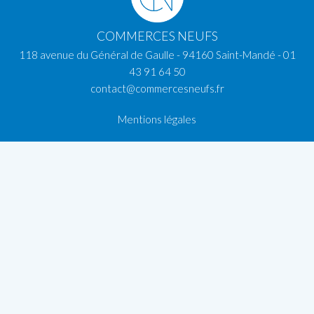
COMMERCES NEUFS
118 avenue du Général de Gaulle - 94160 Saint-Mandé -
01
43 91 64 50
contact@commercesneufs.fr
Mentions légales