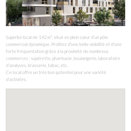
Superbe local de 142 m², situé en plein cœur d’un pôle
commercial dynamique. Profitez d'une belle visibilité et d'une
forte fréquentation grâce à la proximité de nombreux
commerces : supérette, pharmacie, boulangerie, laboratoire
d’analyses, brasserie, tabac, etc.
Ce local offre un très bon potentiel pour une variété
d'activités.