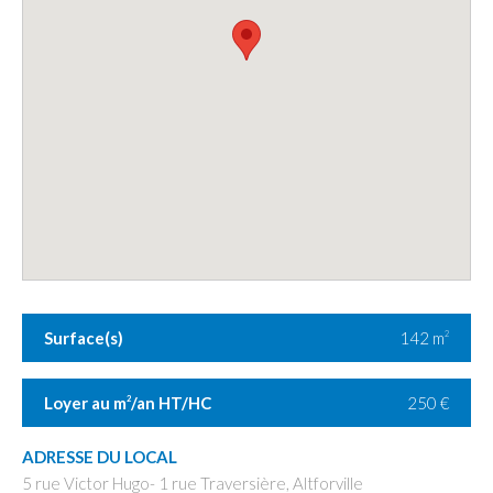
Surface(s)
142 m
2
Loyer au m
/an HT/HC
250 €
2
ADRESSE DU LOCAL
5 rue Victor Hugo- 1 rue Traversière, Altforville