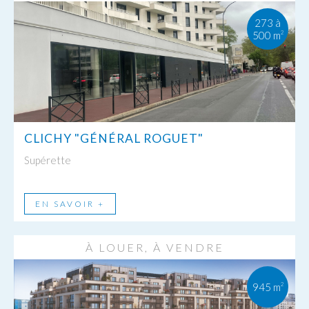
273 à
500 m
2
CLICHY "GÉNÉRAL ROGUET"
Supérette
EN SAVOIR +
À LOUER, À VENDRE
945 m
2