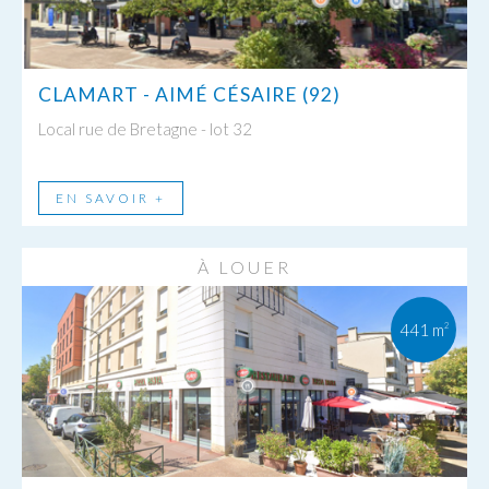
CLAMART - AIMÉ CÉSAIRE (92)
Local rue de Bretagne - lot 32
EN SAVOIR +
À LOUER
441 m
2