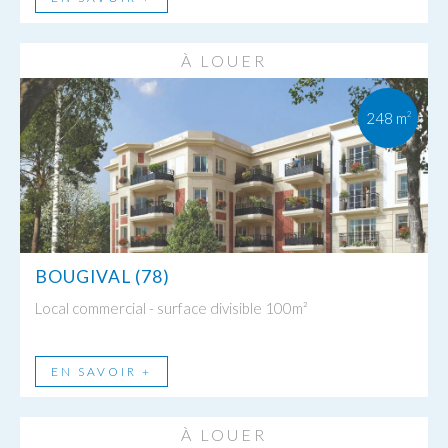
À LOUER
248 m
2
BOUGIVAL (78)
Local commercial - surface divisible 100m²
EN SAVOIR +
À LOUER