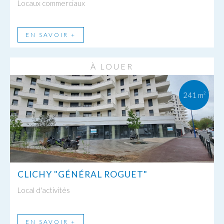
Locaux commerciaux
EN SAVOIR +
À LOUER
241 m
2
CLICHY "GÉNÉRAL ROGUET"
Local d'activités
EN SAVOIR +