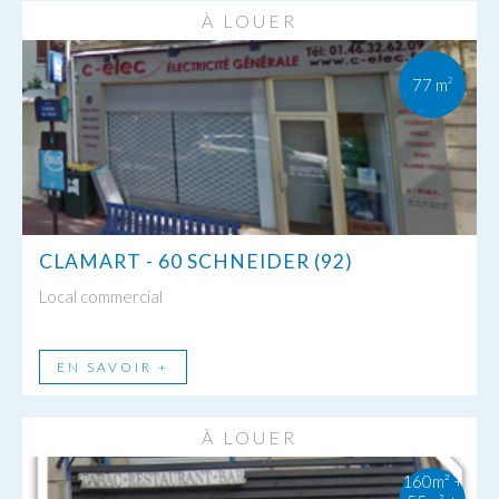
À LOUER
77 m
2
CLAMART - 60 SCHNEIDER (92)
Local commercial
EN SAVOIR +
À LOUER
160m² +