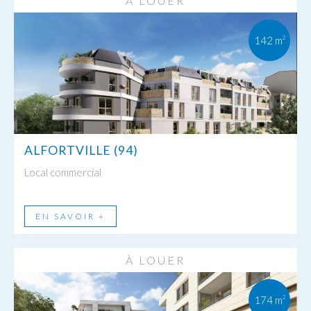
À LOUER
142 m
2
ALFORTVILLE (94)
Local commercial
EN SAVOIR +
À LOUER
174 m
2