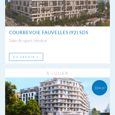
COURBEVOIE FAUVELLES (92) SDS
Salle de sport, Médical
EN SAVOIR +
À LOUER
184 m
2