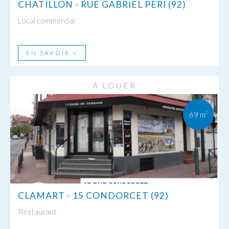
CHATILLON - RUE GABRIEL PERI (92)
Local commercial
EN SAVOIR +
À LOUER
69 m
2
CLAMART - 15 CONDORCET (92)
Restaurant