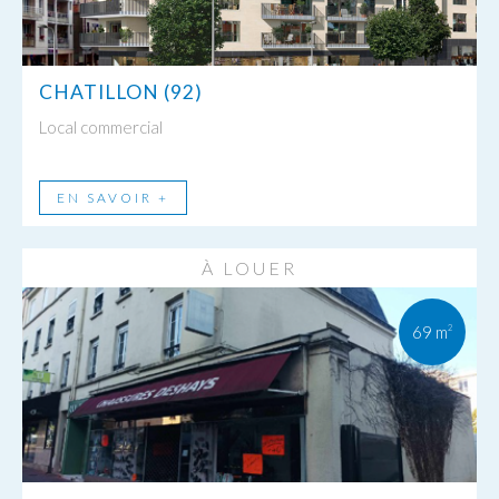
CHATILLON (92)
Local commercial
EN SAVOIR +
À LOUER
69 m
2