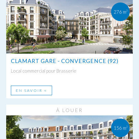
276 m
2
CLAMART GARE - CONVERGENCE (92)
Local commercial pour Brasserie
EN SAVOIR +
À LOUER
156 m
2