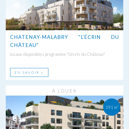
CHATENAY-MALABRY "L'ÉCRIN DU
CHÂTEAU"
locaux disponibles programme "L'écrin du Château"
EN SAVOIR +
À LOUER
191 m
2