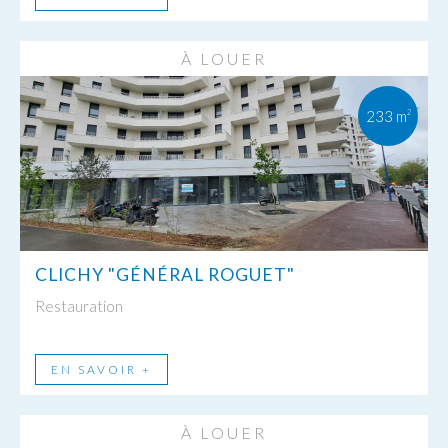
À LOUER
233 m
2
CLICHY "GÉNÉRAL ROGUET"
Restauration
EN SAVOIR +
À LOUER