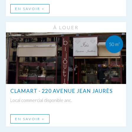
EN SAVOIR +
À LOUER
50 m
2
CLAMART - 220 AVENUE JEAN JAURÈS
Local commercial disponible anc.
EN SAVOIR +