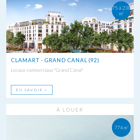
75 à 238
m
2
CLAMART - GRAND CANAL (92)
Locaux commerciaux "Grand Canal"
EN SAVOIR +
À LOUER
774 m
2