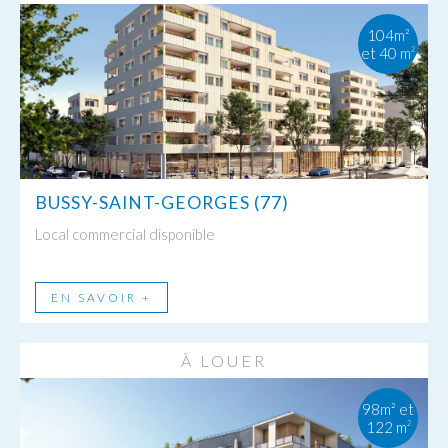
104m²
et 40 m
2
BUSSY-SAINT-GEORGES (77)
Local commercial disponible
EN SAVOIR +
À LOUER
98m² et
122 m
2