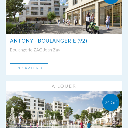
ANTONY - BOULANGERIE (92)
Boulangerie ZAC Jean Zay
EN SAVOIR +
À LOUER
240 m
2