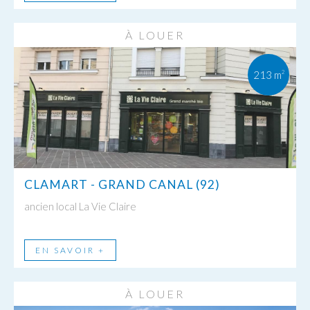
À LOUER
213 m
2
CLAMART - GRAND CANAL (92)
ancien local La Vie Claire
EN SAVOIR +
À LOUER