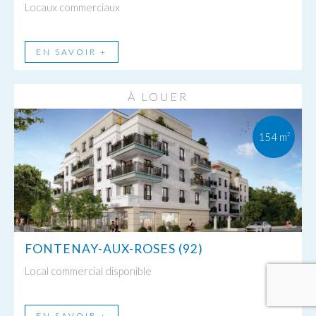
Locaux commerciaux
EN SAVOIR +
À LOUER
154 m
2
FONTENAY-AUX-ROSES (92)
Local commercial disponible
EN SAVOIR +