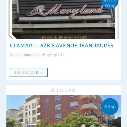
55m² +
60 m
2
CLAMART - 62BIS AVENUE JEAN JAURÈS
Local commercial +logements
EN SAVOIR +
À LOUER
88 m
2