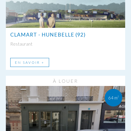
CLAMART - HUNEBELLE (92)
Restaurant
EN SAVOIR +
À LOUER
64 m
2