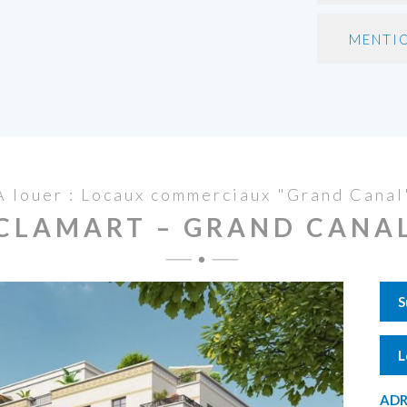
MENTIO
À louer : Locaux commerciaux "Grand Canal
CLAMART – GRAND CANA
S
L
ADR