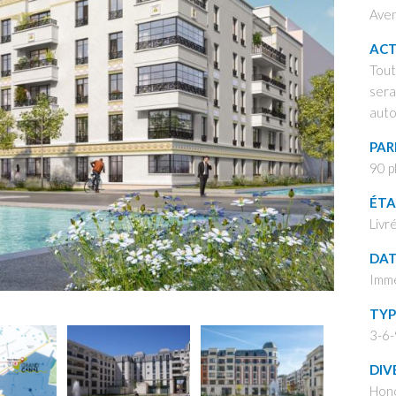
Aven
ACT
Tout
sera
auto
PAR
90 p
ÉTA
Livr
DAT
Imm
TYP
3-6-
DIV
Hono