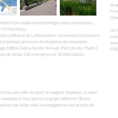
du p
Frai
Dépô
ficient d’un emplacement privilégié entre promenades
y T6 Pavé Blanc.
Les 
entre d'affaires de La Boursidiere, récemment restructuré
expo
’ouest parisien, présence d’entreprises de renommée
www.
ge, MBDA, Dekra, Nestlé, Renault, PSA Citroën, Thalès )
SIRE
ts-de-Seine, 130 entreprises et 10 000 salariés
e bio, une salle de sport, un magasin d'optique, un salon
 immobilière. Vous portez un projet différent ? Bravo,
organiser une visite, nous accompagnerons vos projets de