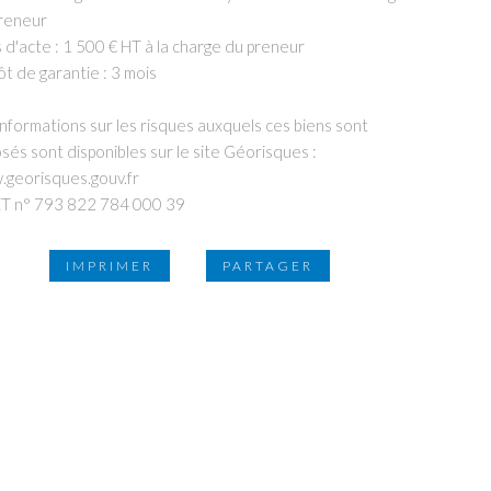
reneur
s d'acte : 1 500 € HT à la charge du preneur
t de garantie : 3 mois
informations sur les risques auxquels ces biens sont
sés sont disponibles sur le site Géorisques :
georisques.gouv.fr
T n° 793 822 784 000 39
IMPRIMER
PARTAGER