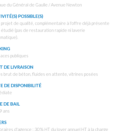
ue du Général de Gaulle / Avenue Newton
IVITÉ(S) POSSIBLE(S)
 projet de qualité, complémentaire à l'offre déjà présente
 étudié (pas de restauration rapide ni laverie
matique).
KING
laces publiques
T DE LIVRAISON
és brut de béton, fluides en attente, vitrines posées
E DE DISPONIBILITÉ
édiate
E DE BAIL
9 ans
ERS
raires d'agence : 30% HT du loyer annuel HT à la charge