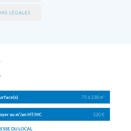
NS LÉGALES
"
L
urface(s)
75 à 238 m
2
oyer au m
/an HT/HC
220 €
2
ESSE DU LOCAL