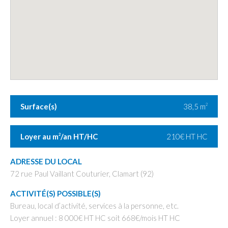
Surface(s)
38,5 m
2
Loyer au m
/an HT/HC
210€ HT HC
2
ADRESSE DU LOCAL
72 rue Paul Vaillant Couturier, Clamart (92)
ACTIVITÉ(S) POSSIBLE(S)
Bureau, local d’activité, services à la personne, etc.
Loyer annuel : 8 000€ HT HC soit 668€/mois HT HC