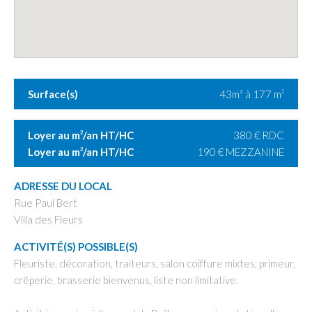
Surface(s)
43m² à 177 m
2
Loyer au m
/an HT/HC
380 € RDC
2
Loyer au m
/an HT/HC
190 € MEZZANINE
2
ADRESSE DU LOCAL
Rue Paul Bert
Villa des Fleurs
ACTIVITÉ(S) POSSIBLE(S)
Fleuriste, décoration, traiteurs, salon coiffure mixtes, primeur,
crêperie, brasserie bienvenus, liste non limitative.