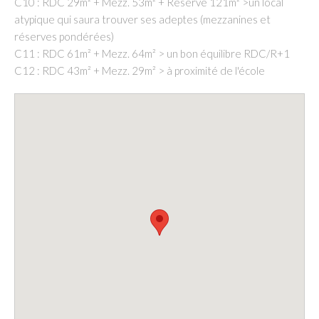
C10 : RDC 29m² + Mezz. 53m² + Réserve 121m² >un local
atypique qui saura trouver ses adeptes (mezzanines et
réserves pondérées)
C11 : RDC 61m² + Mezz. 64m² > un bon équilibre RDC/R+1
C12 : RDC 43m² + Mezz. 29m² > à proximité de l'école