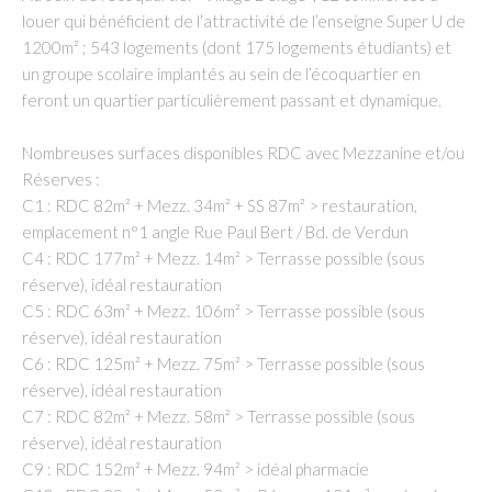
louer qui bénéficient de l’attractivité de l’enseigne Super U de
1200m² ; 543 logements (dont 175 logements étudiants) et
un groupe scolaire implantés au sein de l’écoquartier en
feront un quartier particulièrement passant et dynamique.
Nombreuses surfaces disponibles RDC avec Mezzanine et/ou
Réserves :
C1 : RDC 82m² + Mezz. 34m² + SS 87m² > restauration,
emplacement n°1 angle Rue Paul Bert / Bd. de Verdun
C4 : RDC 177m² + Mezz. 14m² > Terrasse possible (sous
réserve), idéal restauration
C5 : RDC 63m² + Mezz. 106m² > Terrasse possible (sous
réserve), idéal restauration
C6 : RDC 125m² + Mezz. 75m² > Terrasse possible (sous
réserve), idéal restauration
C7 : RDC 82m² + Mezz. 58m² > Terrasse possible (sous
réserve), idéal restauration
C9 : RDC 152m² + Mezz. 94m² > idéal pharmacie