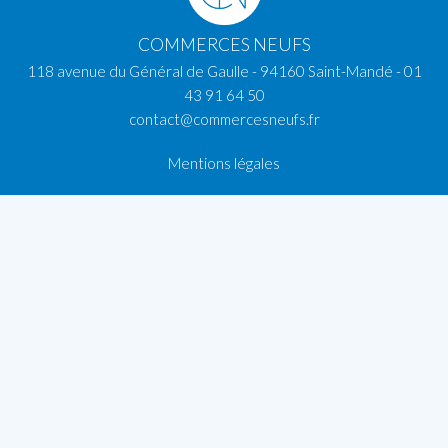
COMMERCES NEUFS
118 avenue du Général de Gaulle - 94160 Saint-Mandé -
01
43 91 64 50
contact@commercesneufs.fr
Mentions légales